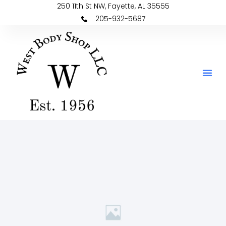
250 11th St NW, Fayette, AL 35555
205-932-5687
Repair Authorization Form